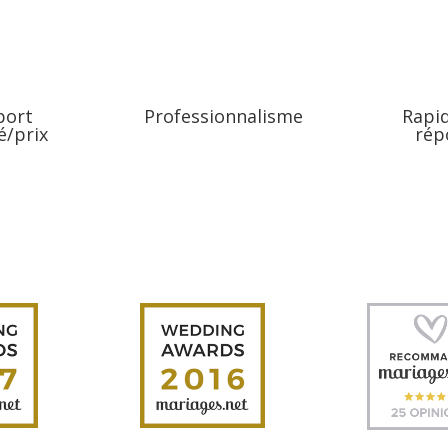
port
Professionnalisme
Rapid
é/prix
rép