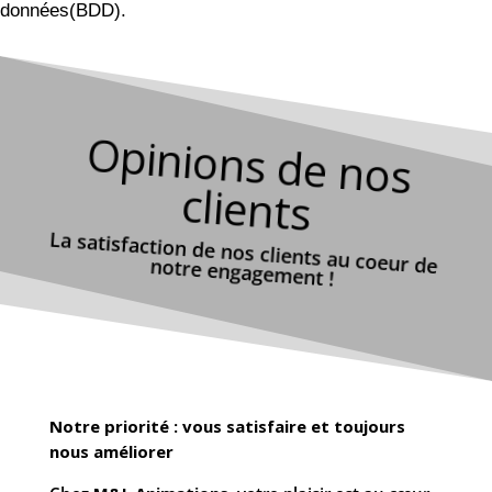
données(BDD).
O
pinions de nos
clients
La satisfaction de nos clients au coeur de notre engagement !
Notre priorité : vous satisfaire et toujours
nous améliorer