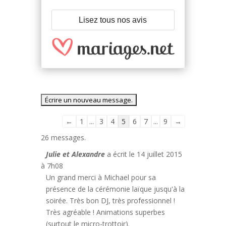
Lisez tous nos avis
Navigation
←
1
...
3
4
5
6
7
...
9
→
dans
26 messages.
la
Julie et Alexandre
a écrit le
14 juillet 2015
liste
à
7h08
du
Un grand merci à Michael pour sa
livre
présence de la cérémonie laïque jusqu'à la
d’or
soirée. Très bon DJ, très professionnel !
Très agréable ! Animations superbes
(surtout le micro-trottoir).