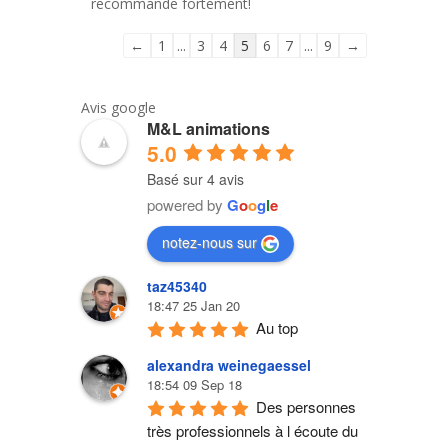
recommande fortement!
Navigation
←
1
...
3
4
5
6
7
...
9
→
dans
la
Avis google
liste
M&L animations
du
5.0
livre
Basé sur 4 avis
d’or
powered by
G
o
o
g
l
e
notez-nous sur
taz45340
18:47 25 Jan 20
Au top
alexandra weinegaessel
18:54 09 Sep 18
Des personnes 
très professionnels à l écoute du 